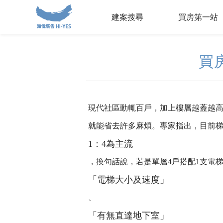
建案搜尋
買房第一站
買
現代社區動輒百戶，加上樓層越蓋越
就能省去許多麻煩。專家指出，目前
1：4為主流
，換句話說，若是單層4戶搭配1支電
「電梯大小及速度」
、
「有無直達地下室」