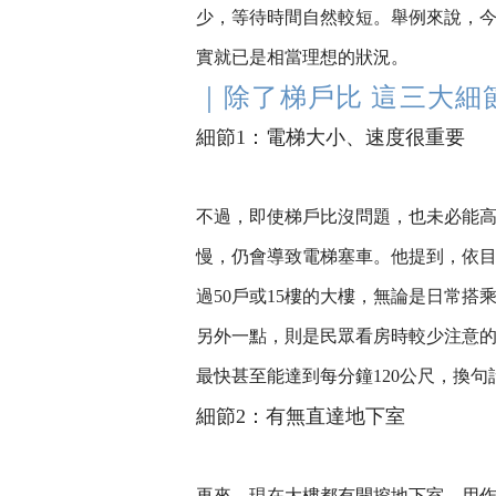
少，等待時間自然較短。舉例來說，今天
實就已是相當理想的狀況。
｜除了梯戶比 這三大細
細節1：電梯大小、速度很重要
不過，即使梯戶比沒問題，也未必能
慢，仍會導致電梯塞車。他提到，依目
過50戶或15樓的大樓，無論是日常
另外一點，則是民眾看房時較少注意的
最快甚至能達到每分鐘120公尺，換
細節2：有無直達地下室
再來，現在大樓都有開挖地下室，用作