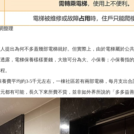
有人提出為何不多蓋幾部電梯就好。但實際上，由於電梯屬於公
商透露，電梯保養樣樣要錢，大致可分為大、小保養；小保養指
工程。
月保養費平均約3-5千元左右，一棟社區若有兩部電梯，每月支出
萬元都有可能，長久下來所費不貲，並非如外界所說的「多多益