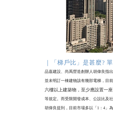
｜「梯戶比」是甚麼? 
品嘉建設、尚禹營造創辦人胡偉良指
並未明訂一棟建物該有幾部電梯，目
六樓以上建築物，至少應設置一座
等規定。而受限開發成本、公設比及
胡偉良提到，目前市場多以「1：4」