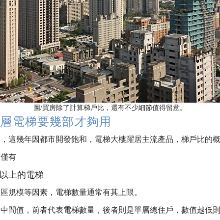
圖/買房除了計算梯戶比，還有不少細節值得留意。
單層電梯要幾部才夠用
出，這幾年因都市開發飽和，電梯大樓躍居主流產品，梯戶比的
前僅有
以上的電梯
社區規模等因素，電梯數量通常有其上限。
為中間值，前者代表電梯數量，後者則是單層總住戶，數值越低