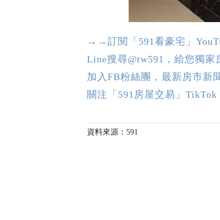
→→訂閱「591看豪宅」Yo
Line搜尋@tw591，給您獨
加入FB粉絲團，最新房市新
關注「591房屋交易」TikT
資料來源：591