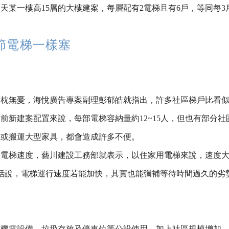
某一樓高15層的大樓建案，每層配有2電梯且有6戶，等同每3戶
節電梯一樣塞
高枕無憂，海悅廣告專案副理彭郁皓就指出，許多社區梯戶比看
前新建案配置來說，每部電梯容納量約12~15人，但也有部分社
搭乘或搬運大型家具，都會造成許多不便。
電梯速度，藝川建設工務部就表示，以住家用電梯來說，速度大致
句話說，電梯運行速度若能加快，其實也能彌補等待時間過久的劣
機電設備、垃圾存放及停車位等公設使用，加上社區規模增加，