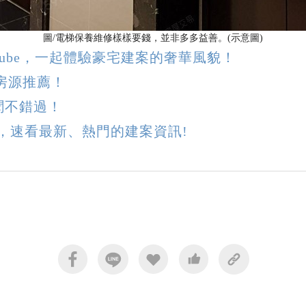
圖/電梯保養維修樣樣要錢，並非多多益善。(示意圖)
uTube，一起體驗豪宅建案的奢華風貌！
家房源推薦！
聞不錯過！
ok，速看最新、熱門的建案資訊!