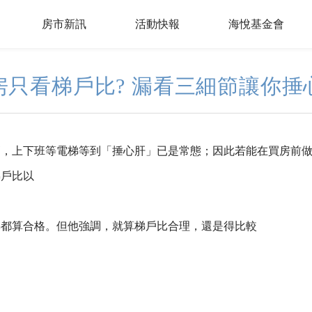
房市新訊
活動快報
海悅基金會
房只看梯戶比? 漏看三細節讓你捶
高，上下班等電梯等到「捶心肝」已是常態；因此若能在買房前
梯戶比以
梯都算合格。但他強調，就算梯戶比合理，還是得比較