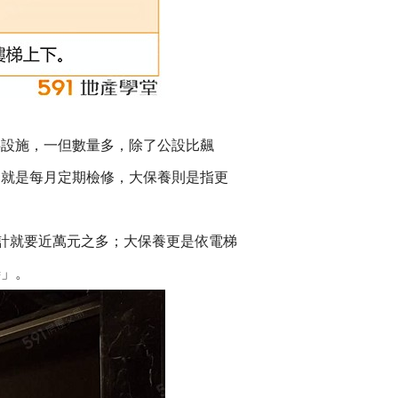
共設施，一但數量多，除了公設比飆
的就是每月定期檢修，大保養則是指更
合計就要近萬元之多；大保養更是依電梯
善」。