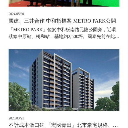
2024/05/30
國建、三井合作 中和指標案 METRO PARK公開
「METRO PARK」位於中和板南路元隆公園旁，近環
狀線中原站、橋和站，基地約2,500坪。國泰先前在此
…
2023/03/21
不計成本做口碑 「宏國青田」北市豪宅規格、101原班人馬