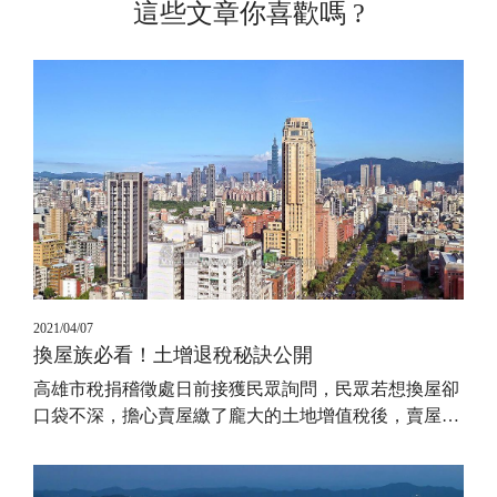
這些文章你喜歡嗎 ?
2021/04/07
換屋族必看！土增退稅秘訣公開
高雄市稅捐稽徵處日前接獲民眾詢問，民眾若想換屋卻
口袋不深，擔心賣屋繳了龐大的土地增值稅後，賣屋
…