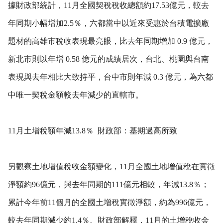
據財政部統計，11月全國契稅稅收總額約17.53億元，較去
年同期小幅增加2.5％，六都當中以近來受惠於台積電擴廠
題材的高雄市稅收表現最亮眼，比去年同期增加 0.9 億元，
新北市則以年增 0.58 億元的成績居次，台北、桃園與台南
表現與去年相比大致持平，台中市則年減 0.3 億元，為六都
中唯一契稅金額較去年減少的直轄市。
11月土增稅額年減13.8％ 財政部：基期過高所致
另觀察土地增值稅收金額變化，11月全國土地增值稅在實徵
淨額約96億元，與去年同期的111億元相較，年減13.8％；
累計今年前11個月的全國土增稅實徵淨額，約為996億元，
較去年同期減少約1.4％。財政部解釋，11月的土增稅收金