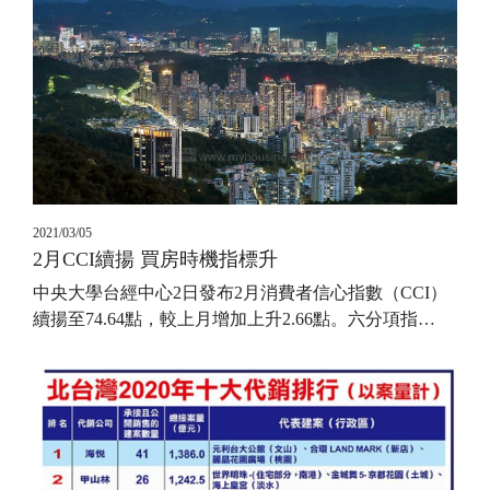
2021/03/05
2月CCI續揚 買房時機指標升
中央大學台經中心2日發布2月消費者信心指數（CCI）
續揚至74.64點，較上月增加上升2.66點。六分項指
…