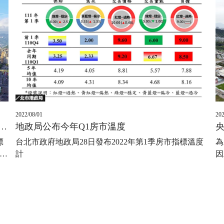
2022/08/01
202
年第3季房市指標溫度計 供需略有升溫但價格居高量能偏冷
地政局公布今年Q1房市溫度
標
台北市政府地政局28日發布2022年第1季房市指標溫度
為
…
計
因