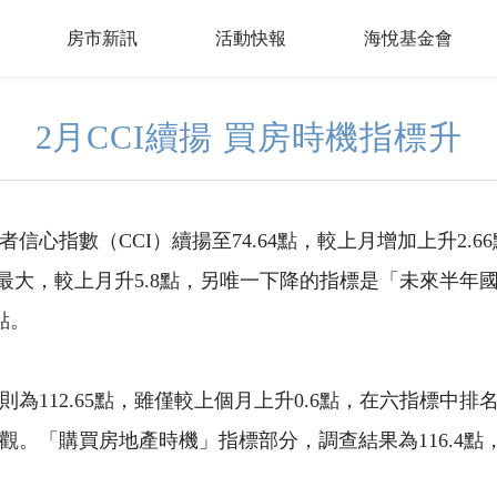
房市新訊
活動快報
海悅基金會
2月CCI續揚 買房時機指標升
信心指數（CCI）續揚至74.64點，較上月增加上升2.
度最大，較上月升5.8點，另唯一下降的指標是「未來半
點。
為112.65點，雖僅較上個月上升0.6點，在六指標中
。「購買房地產時機」指標部分，調查結果為116.4點，