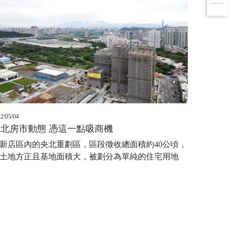
2/05/04
央北房市動態 憑這一點吸商機
新店區內的央北重劃區，區段徵收總面積約40公頃，
土地方正且基地面積大，被劃分為單純的住宅用地