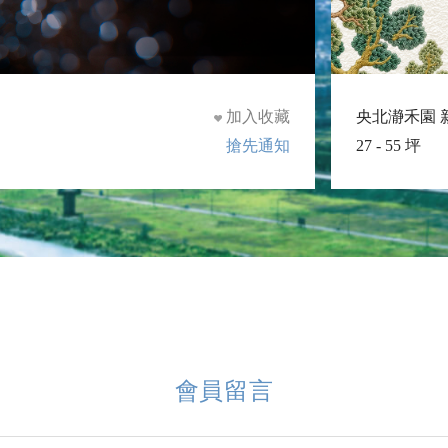
加入收藏
央北瀞禾園 
搶先通知
27 - 55 坪
會員留言