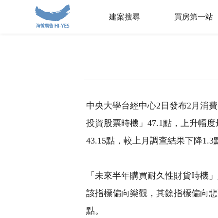
建案搜尋
買房第一站
中央大學台經中心2日發布2月消費者
投資股票時機」47.1點，上升幅
43.15點，較上月調查結果下降1.3
「未來半年購買耐久性財貨時機」則
該指標偏向樂觀，其餘指標偏向悲觀
點。