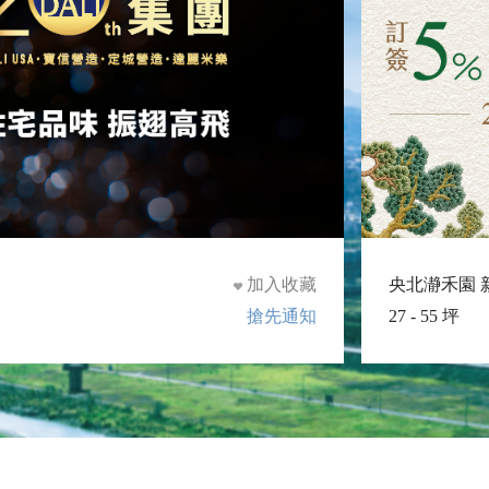
加入收藏
央北瀞禾園 
搶先通知
27 - 55 坪