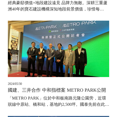
經典豪邸價值×地段建設遠見 品牌力無敵。深耕三重蘆
洲40年的寶石建設機構深知地段前景價值，珍惜每
…
2024/05/30
國建、三井合作 中和指標案 METRO PARK公開
「METRO PARK」位於中和板南路元隆公園旁，近環
狀線中原站、橋和站，基地約2,500坪。國泰先前在此
…