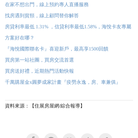
在家不想出門，線上預約專人直播服務
找房遇到貧頸，線上顧問替你解答
房貸利率最低 1.31% ，信貸利率最低1.58%，海悅卡友專屬
方案好在哪？
『海悅國際聯名卡』喜迎新戶，最高享1500回饋
買房第一站社團，買房交流首選
買房送好禮，近期熱門活動快報
千萬購屋金x圓夢成家計畫『疫勞永逸，房、車兼俱』
資料來源：【住展房屋網/綜合報導】