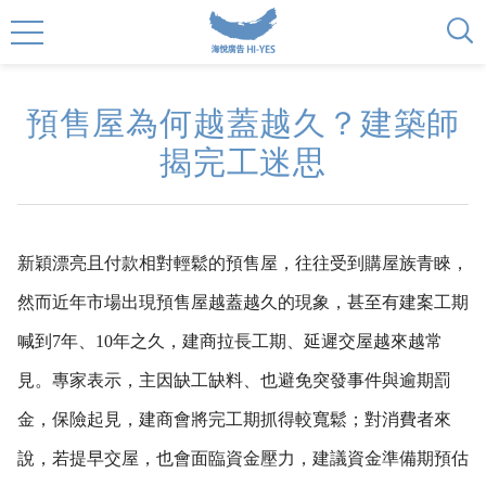
預售屋為何越蓋越久？建築師
揭完工迷思
新穎漂亮且付款相對輕鬆的預售屋，往往受到購屋族青睞，
然而近年市場出現預售屋越蓋越久的現象，甚至有建案工期
喊到7年、10年之久，建商拉長工期、延遲交屋越來越常
見。專家表示，主因缺工缺料、也避免突發事件與逾期罰
金，保險起見，建商會將完工期抓得較寬鬆；對消費者來
說，若提早交屋，也會面臨資金壓力，建議資金準備期預估