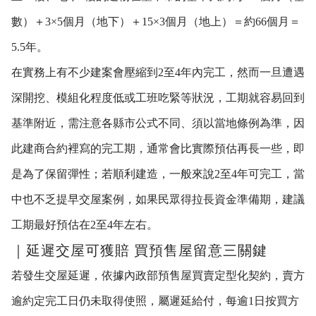
數）＋3×5個月（地下）＋15×3個月（地上）＝約66個月＝
5.5年。
在實務上有不少建案會壓縮到2至4年內完工，然而一旦遭遇
深開挖、模組化程度低或工班吃緊等狀況，工期就容易回到
基準附近，需注意各縣市公式不同、須以當地條例為準，因
此建商合約裡寫的完工期，通常會比實際預估再長一些，即
是為了保留彈性；若順利建造，一般來說2至4年可完工，當
中也不乏提早交屋案例，如果民眾得拉長資金準備期，建議
工期最好預估在2至4年左右。
｜延遲交屋可獲賠 買預售屋留意三關鍵
若發生交屋延遲，依據內政部預售屋買賣定型化契約，賣方
逾約定完工日仍未取得使照，屬遲延給付，每逾1日按買方