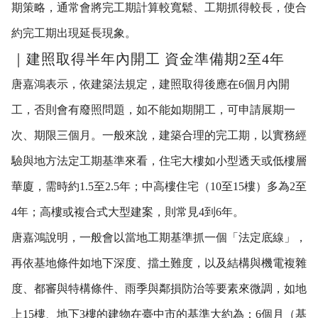
期策略，通常會將完工期計算較寬鬆、工期抓得較長，使合
約完工期出現延長現象。
｜建照取得半年內開工 資金準備期2至4年
唐嘉鴻表示，依建築法規定，建照取得後應在6個月內開
工，否則會有廢照問題，如不能如期開工，可申請展期一
次、期限三個月。一般來說，建築合理的完工期，以實務經
驗與地方法定工期基準來看，住宅大樓如小型透天或低樓層
華廈，需時約1.5至2.5年；中高樓住宅（10至15樓）多為2至
4年；高樓或複合式大型建案，則常見4到6年。
唐嘉鴻說明，一般會以當地工期基準抓一個「法定底線」，
再依基地條件如地下深度、擋土難度，以及結構與機電複雜
度、都審與特構條件、雨季與鄰損防治等要素來微調，如地
上15樓、地下3樓的建物在臺中市的基準大約為：6個月（基