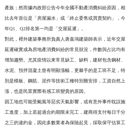
產族；然而據內政部公告今年全國不動產消費糾紛原因，相
比去年首位是「房屋漏水」或「終止委售或買賣契約」，今
年Q1、Q2排名第一均是「交屋延遲」。
對此，裡外建築事務所負責人唐嘉鴻建築師表示，近年交屋
延遲確實成為房地產消費糾紛的常見狀況，件數與占比均有
增加趨勢。尤其疫情以來常見缺工、缺料，建材包含鋼材、
水泥、預拌混凝土曾有明顯漲幅，更棘手的是工班不足，特
別是模板、鋼筋、泥作等技術工種特別難安排，工資自然上
漲，也是民眾實際有感工班變貴的原因。
因工地也可能受颱風等惡劣天氣影響，或有意外事件耽誤施
工進度，加上若超過合約期限未完工，建商得支付每日千分
之三的違約金，因此多數業者為保險起見，採取保守估算工