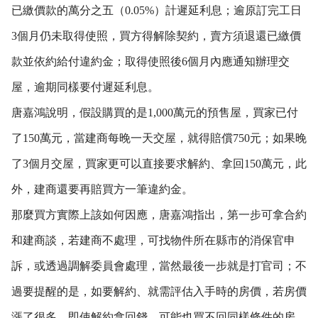
已繳價款的萬分之五（0.05%）計遲延利息；逾原訂完工日
3個月仍未取得使照，買方得解除契約，賣方須退還已繳價
款並依約給付違約金；取得使照後6個月內應通知辦理交
屋，逾期同樣要付遲延利息。
唐嘉鴻說明，假設購買的是1,000萬元的預售屋，買家已付
了150萬元，當建商每晚一天交屋，就得賠償750元；如果晚
了3個月交屋，買家更可以直接要求解約、拿回150萬元，此
外，建商還要再賠買方一筆違約金。
那麼買方實際上該如何因應，唐嘉鴻指出，第一步可拿合約
和建商談，若建商不處理，可找物件所在縣市的消保官申
訴，或透過調解委員會處理，當然最後一步就是打官司；不
過要提醒的是，如要解約、就需評估入手時的房價，若房價
漲了很多，即使解約拿回錢，可能也買不回同樣條件的房