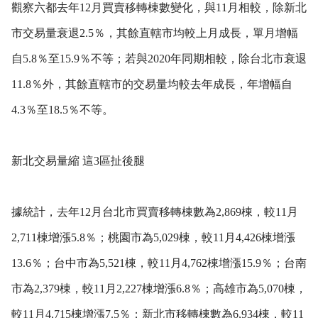
觀察六都去年12月買賣移轉棟數變化，與11月相較，除新北
市交易量衰退2.5％，其餘直轄市均較上月成長，單月增幅
自5.8％至15.9％不等；若與2020年同期相較，除台北市衰退
11.8％外，其餘直轄市的交易量均較去年成長，年增幅自
4.3％至18.5％不等。
新北交易量縮 這3區扯後腿
據統計，去年12月台北市買賣移轉棟數為2,869棟，較11月
2,711棟增漲5.8％；桃園市為5,029棟，較11月4,426棟增漲
13.6％；台中市為5,521棟，較11月4,762棟增漲15.9％；台南
市為2,379棟，較11月2,227棟增漲6.8％；高雄市為5,070棟，
較11月4,715棟增漲7.5％；新北市移轉棟數為6,934棟，較11