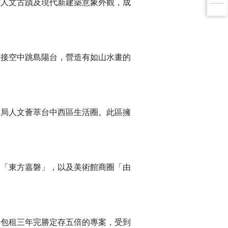
方人文古蹟及現代新建築意象外觀，成
串接空中跳島陽台，營造有如山水畫的
佈局人文薈萃台中西區生活圈。此區擁
、「東方嘉磐」，以及美術館商圈「由
出包租三年完勝定存五倍的專案，受到