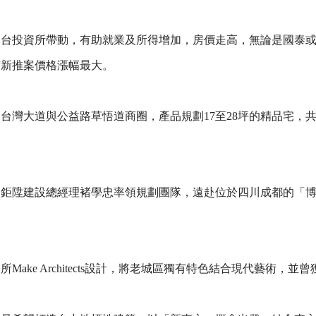
回台投資所帶動，有助就業及所得增加，房價走高，無論是國泰
市新推案價格漲幅最大。
灣大道與公益路草悟道商圈，產品規劃17至28坪的精品宅，共1
是鉅陞建設總經理褚學忠率領規劃團隊，遠赴位於四川成都的「
ake Architects設計，將老城區獨有特色結合現代藝術，