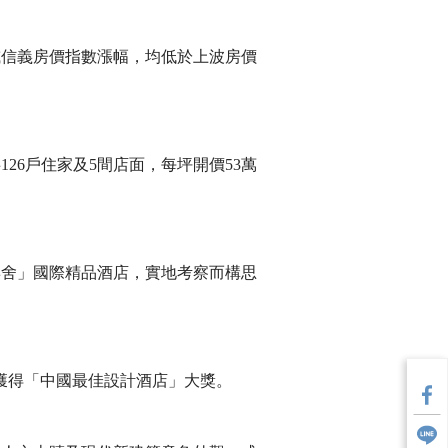
或信義房價指數漲幅，均低於上波房價
26戶住家及5間店面，每坪開價53萬
博舍」國際精品酒店，實地考察而構思
並曾獲得「中國最佳設計酒店」大獎。