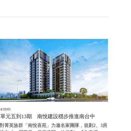
4/10/01
從單元五到13期 南悅建設穩步推進南台中
對菁英族群「南悅喜苑」力邀名家團隊，規劃2、3房