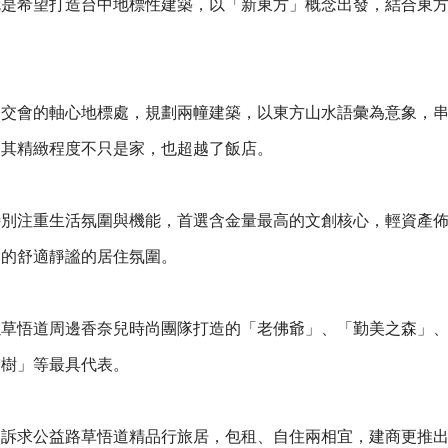
就是希望打造台中地標性建築，以「新東方」概念出發，結合東
。
路交會的軸心地標處，規劃兩幢建築，以東方山水語彙為意象，
，其精緻程度不只是家，也超越了飯店。
特別注重生活氛圍與機能，首選含金量最高的文創核心，輕資產
出的舒適靜謐的居住氛圍。
以草悟道周邊香奈兒時尚團隊打造的「老佛爺」、「勤美之森」
空樹」等最具代表。
是訴求公益路草悟道精品行旅居，包租、自住兩相宜，建商更推