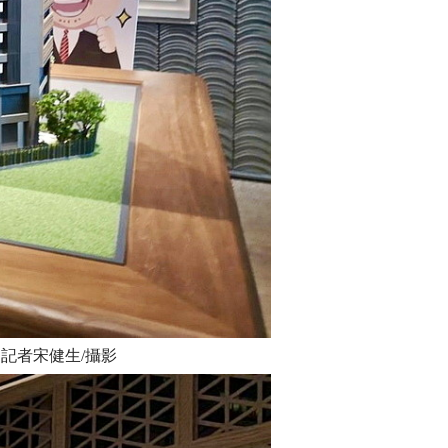
記者宋健生/攝影