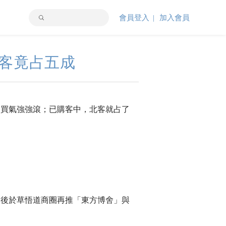
會員登入
加入會員
北客竟占五成
，買氣強強滾；已購客中，北客就占了
隨後於草悟道商圈再推「東方博舍」與