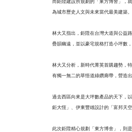
而鉅陞建設所規劃的「東方博舍」，
為城市歷史人文與未來當代最美建築
林大又指出，鉅陞在台灣大道與公益
疊韻幽遠，並以豪宅規格打造小坪數
林大又分析，新時代菁英首購趨勢，
有獨一無二的草悟道綠鑽廊帶，營造
過去西區向來是大坪數產品的天下，
鉅大恆」、伊東豐雄設計的「富邦天
此次鉅陞精心規劃「東方博舍」，則