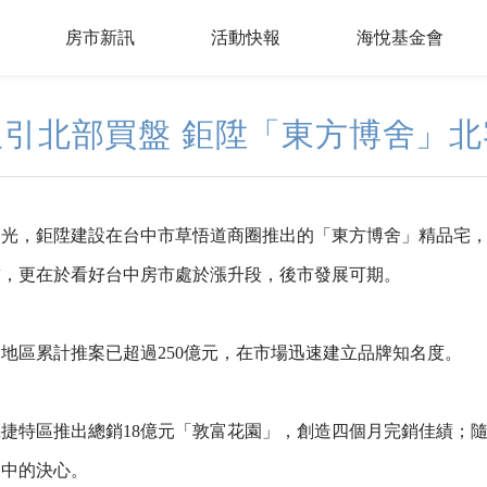
房市新訊
活動快報
海悅基金會
引北部買盤 鉅陞「東方博舍」
目光，鉅陞建設在台中市草悟道商圈推出的「東方博舍」精品宅
求，更在於看好台中房市處於漲升段，後市發展可期。
地區累計推案已超過250億元，在市場迅速建立品牌知名度。
捷特區推出總銷18億元「敦富花園」，創造四個月完銷佳績；
台中的決心。