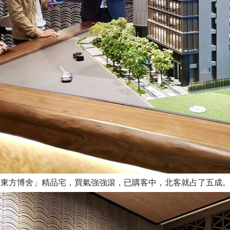
東方博舍」精品宅，買氣強強滾，已購客中，北客就占了五成。