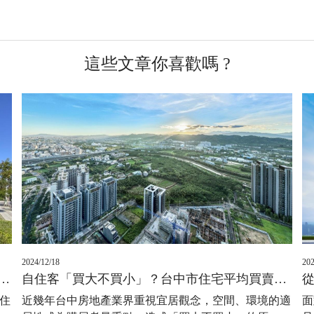
這些文章你喜歡嗎 ?
202
2024/12/18
地段疊疊樂 內行直言：懂住的人會買這一區
自住客「買大不買小」？台中市住宅平均買賣面積變大了
住
面
近幾年台中房地產業界重視宜居觀念，空間、環境的適