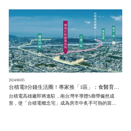
2024/06/05
台積電8分鐘生活圈！專家推「1區」：食醫育樂全到位
台積電高雄廠即將進駐，南台灣半導體S廊帶儼然成
形，使「台積電概念宅」成為房市中炙手可熱的當
…