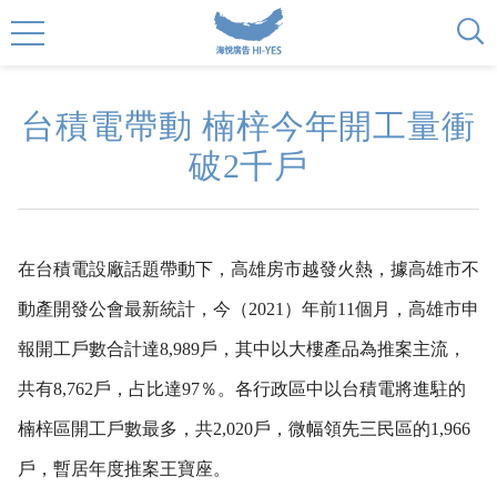
台積電帶動 楠梓今年開工量衝
破2千戶
在台積電設廠話題帶動下，高雄房市越發火熱，據高雄市不
動產開發公會最新統計，今（2021）年前11個月，高雄市申
報開工戶數合計達8,989戶，其中以大樓產品為推案主流，
共有8,762戶，占比達97％。各行政區中以台積電將進駐的
楠梓區開工戶數最多，共2,020戶，微幅領先三民區的1,966
戶，暫居年度推案王寶座。