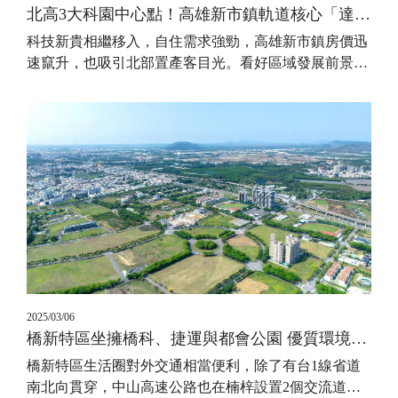
北高3大科園中心點！高雄新市鎮軌道核心「達麗世界學」宜業宜居
科技新貴相繼移入，自住需求強勁，高雄新市鎮房價迅
速竄升，也吸引北部置產客目光。看好區域發展前景
…
2025/03/06
橋新特區坐擁橋科、捷運與都會公園 優質環境加持後市看俏
橋新特區生活圈對外交通相當便利，除了有台1線省道
南北向貫穿，中山高速公路也在楠梓設置2個交流道
…