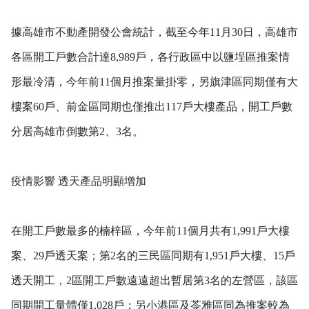
據高雄市不動產開發公會統計，截至今年11月30日，高雄市
各區開工戶數合計達8,989戶，各行政區中以鹽埕區推案情
形最冷清，今年前11個月推案量掛零，另旗津區同期僅有大
樓案60戶、前金區同期也僅推出117戶大樓產品，開工戶數
分居高雄市倒數第2、3名。
疫情影響 透天產品明顯增加
在開工戶數最多的楠梓區，今年前11個月共有1,991戶大樓
案、29戶透天案；第2名的三民區同期有1,951戶大樓、15戶
透天開工，2區開工戶數遠遠超出暫居第3名的左營區，該區
同期開工量體僅1,028戶；另小港區及苓雅區同為推案較為