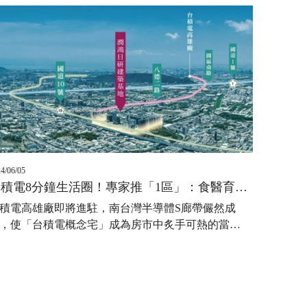
4/06/05
台積電8分鐘生活圈！專家推「1區」：食醫育樂全到位
積電高雄廠即將進駐，南台灣半導體S廊帶儼然成
，使「台積電概念宅」成為房市中炙手可熱的當
…