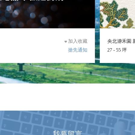
加入收藏
央北瀞禾園 
搶先通知
27 - 55 坪
我要留言