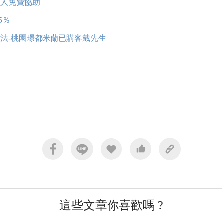
真人免費協助
5％
法-桃園璟都米蘭已購客
戴先生
這些文章你喜歡嗎 ?