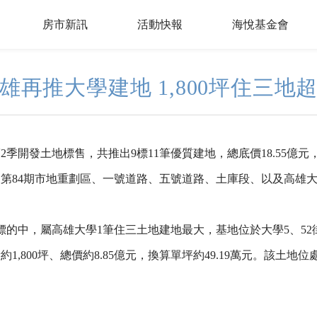
房市新訊
活動快報
海悅基金會
雄再推大學建地 1,800坪住三地
2季開發土地標售，共推出9標11筆優質建地，總底價18.55億
7期、第84期市地重劃區、一號道路、五號道路、土庫段、以及高雄
標的中，屬高雄大學1筆住三土地建地最大，基地位於大學5、5
,800坪、總價約8.85億元，換算單坪約49.19萬元。該土