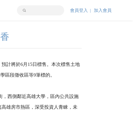
會員登入
加入會員
超香
元，預計將於6月15日標售。本次標售土地
大學區段徵收區等9筆標的。
2街，西側鄰近高雄大學，區內公共設施
地位處高雄房市熱區，深受投資人青睞，未