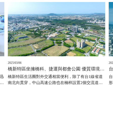
2025/03/06
202
橋新特區坐擁橋科、捷運與都會公園 優質環境加持後市看俏
橋新特區生活圈對外交通相當便利，除了有台1線省道
台
迅
南北向貫穿，中山高速公路也在楠梓設置2個交流道
…
形
…