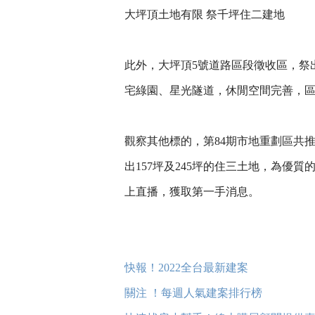
大坪頂土地有限 祭千坪住二建地
此外，大坪頂5號道路區段徵收區，祭
宅綠園、星光隧道，休閒空間完善，區
觀察其他標的，第84期市地重劃區共推
出157坪及245坪的住三土地，為優
上直播，獲取第一手消息。
快報！2022全台最新建案
關注 ！每週人氣建案排行榜