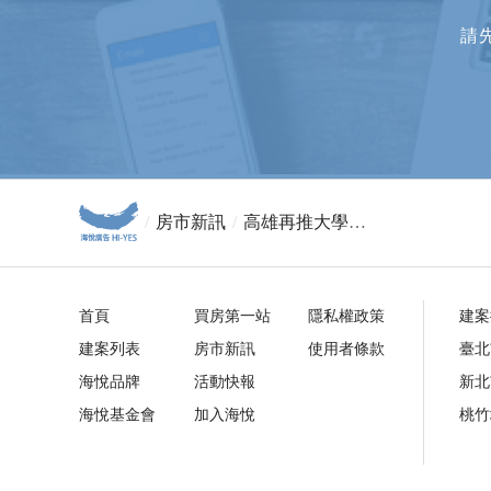
請
房市新訊
高雄再推大學建地 1,800坪住三地超香
首頁
買房第一站
隱私權政策
建案
建案列表
房市新訊
使用者條款
臺北
海悅品牌
活動快報
新北
海悅基金會
加入海悅
桃竹