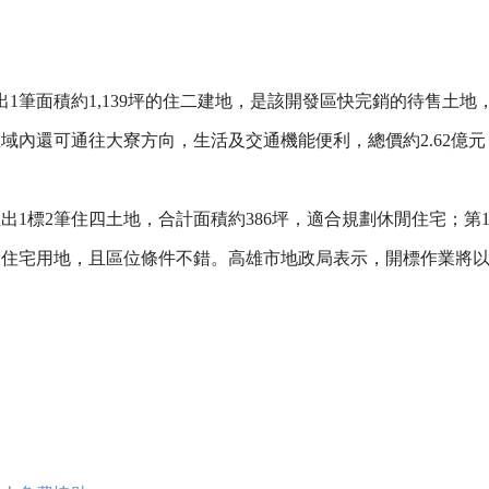
出1筆面積約1,139坪的住二建地，是該開發區快完銷的待售土
域內還可通往大寮方向，生活及交通機能便利，總價約2.62億元
出1標2筆住四土地，合計面積約386坪，適合規劃休閒住宅；第
質的住宅用地，且區位條件不錯。高雄市地政局表示，開標作業將