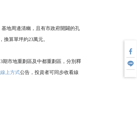
地，基地周邊清幽，且有市政府開闢的孔
，換算單坪約23萬元。
13期市地重劃區及中都重劃區，分別釋
以
線上方式
公告，投資者可同步收看線