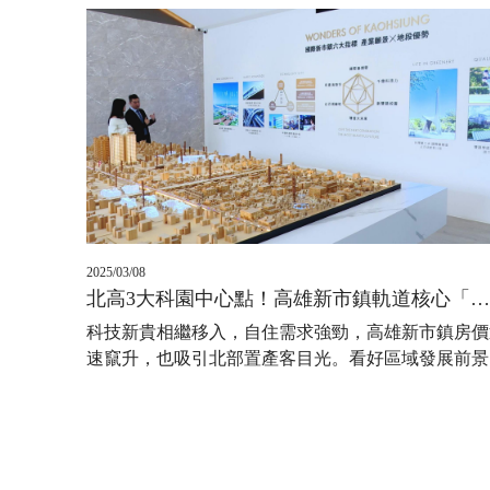
2025/03/08
北高3大科園中心點！高雄新市鎮軌道核心「達麗世界學」宜業宜居
科技新貴相繼移入，自住需求強勁，高雄新市鎮房價
速竄升，也吸引北部置產客目光。看好區域發展前景