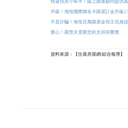
快速找房小幫手！線上購屋顧問提供
升級！海悅國際聯名卡購屋訂金升級2.
不是詐騙！海悅百萬購屋金得主現身說
愛心！羅慧夫需要您的支持與響應
資料來源：【住展房屋網/綜合報導】