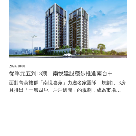
2024/10/01
從單元五到13期 南悅建設穩步推進南台中
面對菁英族群「南悅喜苑」力邀名家團隊，規劃2、3房
且推出「一層四戶、戶戶邊間」的規劃，成為市場
…