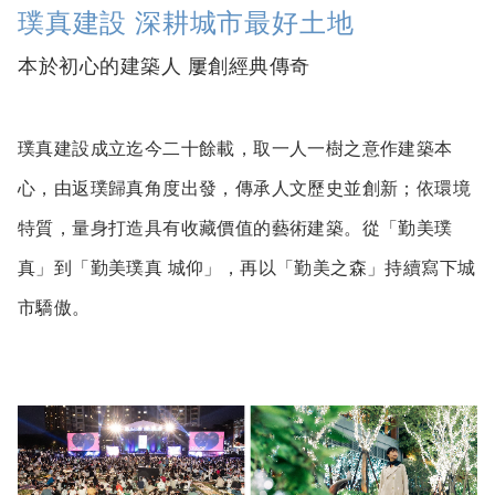
璞真建設 深耕城市最好土地
本於初心的建築人 屢創經典傳奇
璞真建設成立迄今二十餘載，取一人一樹之意作建築本
心，由返璞歸真角度出發，傳承人文歷史並創新；依環境
特質，量身打造具有收藏價值的藝術建築。從「勤美璞
真」到「勤美璞真 城仰」，再以「勤美之森」持續寫下城