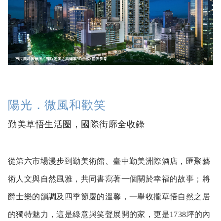
陽光．微風和歡笑
勤美草悟生活圈，國際街廓全收錄
從第六市場漫步到勤美術館、臺中勤美洲際酒店，匯聚藝
術人文與自然風雅，共同書寫著一個關於幸福的故事；將
爵士樂的韻調及四季節慶的溫馨，一舉收攏草悟自然之居
的獨特魅力，這是綠意與笑聲展開的家，更是1738坪的內