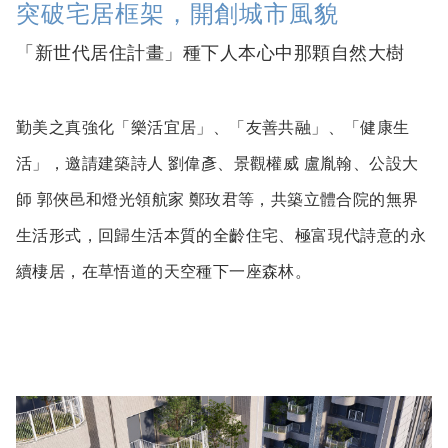
突破宅居框架，開創城市風貌
「新世代居住計畫」種下人本心中那顆自然大樹
勤美之真強化「樂活宜居」、「友善共融」、「健康生
活」，邀請建築詩人 劉偉彥、景觀權威 盧胤翰、公設大
師 郭俠邑和燈光領航家 鄭玫君等，共築立體合院的無界
生活形式，回歸生活本質的全齡住宅、極富現代詩意的永
續棲居，在草悟道的天空種下一座森林。