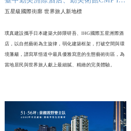
五星級國際街廓 世界旅人新地標
璞真建設攜手日本建築大師隈研吾、IHG國際五星洲際酒
店，以自然藝術為主旋律，弱化建築框架，打破空間與環
境藩籬，譜寫草悟道中最具優雅寫意的生態藝術街區，為
當地居民與世界旅人獻上最細膩、精緻的完美體驗。