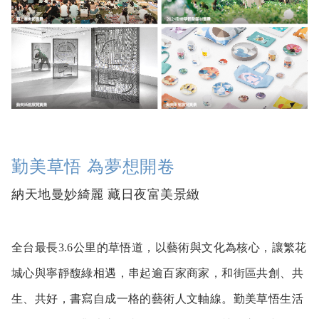
勤美草悟 為夢想開卷
納天地曼妙綺麗 藏日夜富美景緻
全台最長3.6公里的草悟道，以藝術與文化為核心，讓繁花
城心與寧靜馥綠相遇，串起逾百家商家，和街區共創、共
生、共好，書寫自成一格的藝術人文軸線。勤美草悟生活