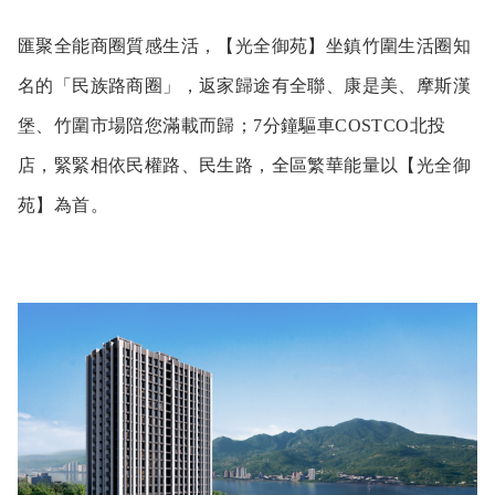
匯聚全能商圈質感生活，【光全御苑】坐鎮竹圍生活圈知
名的「民族路商圈」，返家歸途有全聯、康是美、摩斯漢
堡、竹圍市場陪您滿載而歸；7分鐘驅車COSTCO北投
店，緊緊相依民權路、民生路，全區繁華能量以【光全御