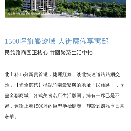
1500坪旗艦遼域 大街廓俬享寓邸
民族路商圈正核心 竹圍繁榮生活中軸
北士科15分新貴首選，捷運紅線、淡北快速道路路網交
匯，【光全御苑】標誌竹圍最繁榮的地址「民族路」，享
盡全聯商城、各式美食名店生活版圖，擁有一席已是不
易，遑論上看1500坪的巨型地標開發，靜謐五感私享日常