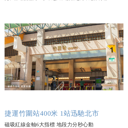
捷運竹圍站400米 1站迅馳北市
磁吸紅線金軸6大指標 地段力分秒心動