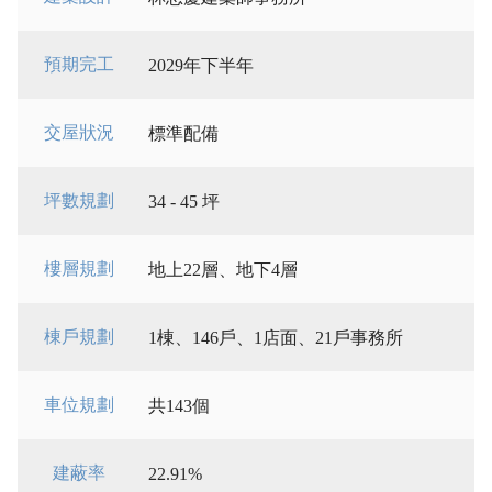
預期完工
2029年下半年
交屋狀況
標準配備
坪數規劃
34 - 45 坪
樓層規劃
地上22層、地下4層
棟戶規劃
1棟、146戶、1店面、21戶事務所
車位規劃
共143個
建蔽率
22.91%