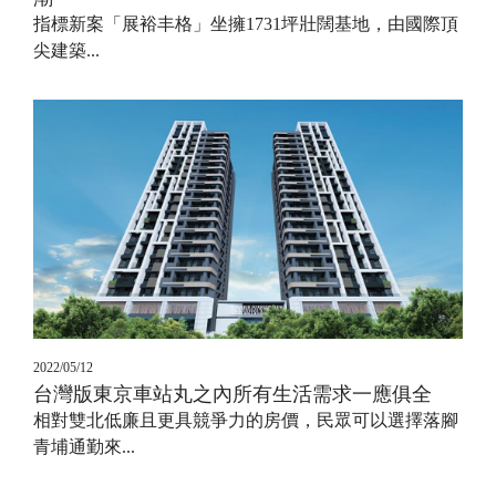
指標新案「展裕丰格」坐擁1731坪壯闊基地，由國際頂
尖建築...
2022/05/12
台灣版東京車站丸之內所有生活需求一應俱全
相對雙北低廉且更具競爭力的房價，民眾可以選擇落腳
青埔通勤來...