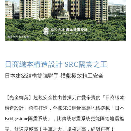
日商織本構造設計 SRC隔震之王
日本建築結構雙強聯手 禮獻極致精工安全
【光全御苑】超規安全性由曾操刀仁愛帝寶的「日商織本
構造設計」跨海打造，全棟SRC鋼骨高層地標搭載「日本
Bridgestone隔震系統」，比傳統耐震系統更能隔絕地震搖