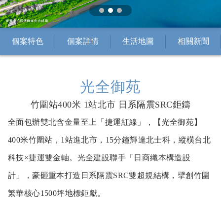
個案特色
個案詳情
生活地圖
相關新聞
光全御苑
竹圍站400米 1站北市 日系隔震SRC鉅鑄
全面包辦雙北含金量至上「捷運紅線」，【光全御苑】
400米竹圍站，1站進北市，15分鐘輝達北士科，縱橫台北
科技×捷運雙金軸。光全建設聯手「日商織本構造設
計」，豪砸重本打造日系隔震SRC雙超規結構，擘創竹圍
繁華核心1500坪地標鉅獻。