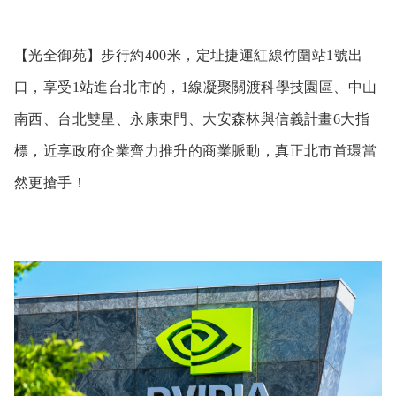
【光全御苑】步行約400米，定址捷運紅線竹圍站1號出
口，享受1站進台北市的，1線凝聚關渡科學技園區、中山
南西、台北雙星、永康東門、大安森林與信義計畫6大指
標，近享政府企業齊力推升的商業脈動，真正北市首環當