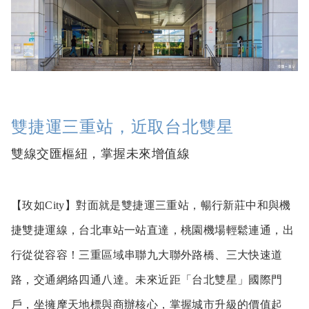
雙捷運三重站，近取台北雙星
雙線交匯樞紐，掌握未來增值線
【玫如City】對面就是雙捷運三重站，暢行新莊中和與機
捷雙捷運線，台北車站一站直達，桃園機場輕鬆連通，出
行從從容容！三重區域串聯九大聯外路橋、三大快速道
路，交通網絡四通八達。未來近距「台北雙星」國際門
戶，坐擁摩天地標與商辦核心，掌握城市升級的價值起