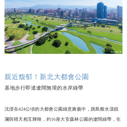
親近馥郁！新北大都會公園
基地步行即達遼闊無垠的水岸綠帶
沈浸在424公頃的大都會公園綠意旖旎中，跳島般水漾靚
瀾與晴天相互輝映，約16座大安森林公園的遼闊綠帶，生