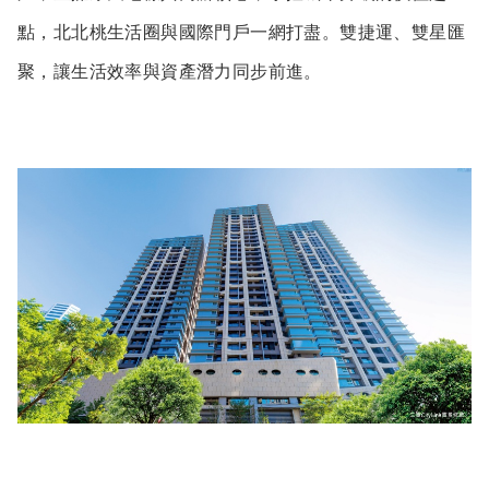
點，北北桃生活圈與國際門戶一網打盡。雙捷運、雙星匯