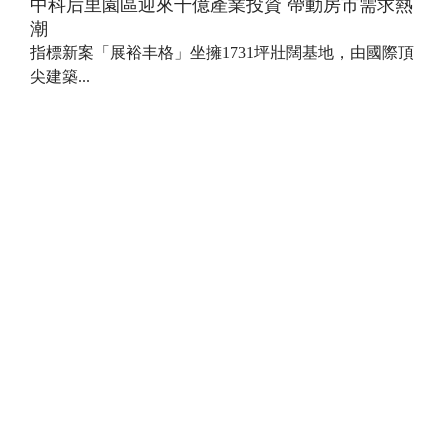
中科后里園區迎來千億產業投資 帶動房市需求熱
潮
指標新案「展裕丰格」坐擁1731坪壯闊基地，由國際頂
尖建築...