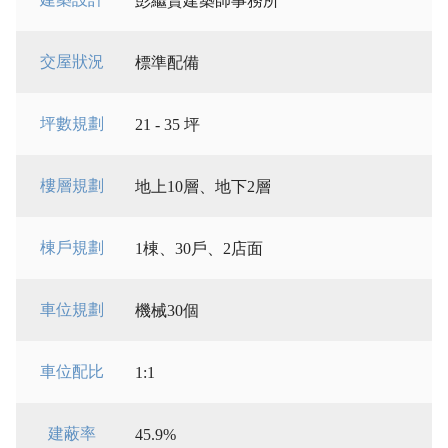
彭繼賢建築師事務所
交屋狀況
標準配備
坪數規劃
21 - 35 坪
樓層規劃
地上10層、地下2層
棟戶規劃
1棟、30戶、2店面
車位規劃
機械30個
車位配比
1:1
建蔽率
45.9%