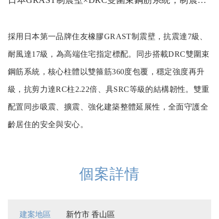
採用日本第一品牌住友橡膠GRAST制震壁，抗震達7級、
耐風達17級，為高端住宅指定標配。同步搭載DRC雙圍束
鋼筋系統，核心柱體以雙箍筋360度包覆，穩定強度再升
級，抗剪力達RC柱2.22倍、具SRC等級的結構韌性。雙重
配置同步吸震、擴震、強化建築整體延展性，全面守護全
個案詳情
建案地區
新竹市 香山區