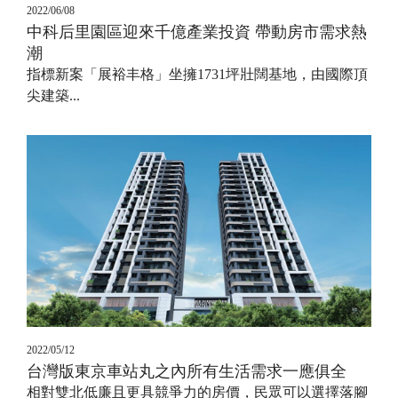
2022/06/08
中科后里園區迎來千億產業投資 帶動房市需求熱
潮
指標新案「展裕丰格」坐擁1731坪壯闊基地，由國際頂
尖建築...
2022/05/12
台灣版東京車站丸之內所有生活需求一應俱全
相對雙北低廉且更具競爭力的房價，民眾可以選擇落腳