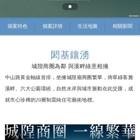
個案特色
個案詳情
生活地圖
相關新聞
閎基鑲湧
城隍商圈為鄰 與溪畔綠意相擁
中山路黃金軸線首排，坐擁城隍廟商圈繁華，倚翠綠客雅
溪畔、六大公園環繞，自然水岸與城市脈動在此交匯，成
就市心珍稀的20層制震純住宅藝術地標。