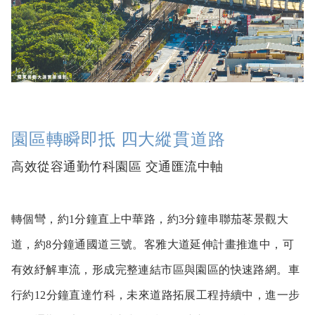
園區轉瞬即抵 四大縱貫道路
高效從容通勤竹科園區 交通匯流中軸
轉個彎，約1分鐘直上中華路，約3分鐘串聯茄苳景觀大
道，約8分鐘通國道三號。客雅大道延伸計畫推進中，可
有效紓解車流，形成完整連結市區與園區的快速路網。車
行約12分鐘直達竹科，未來道路拓展工程持續中，進一步