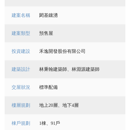
建案名稱
閎基鑲湧
建案類型
預售屋
投資建設
禾逸開發股份有限公司
建築設計
林秉翰建築師、林淵源建築師
交屋狀況
標準配備
樓層規劃
地上20層、地下4層
棟戶規劃
1棟、91戶