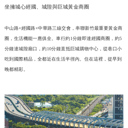
坐擁城心經國、城隍與巨城黃金商圈
中山路×經國路×中華路三線交會，串聯新竹最重要黃金商
圈，生活機能一應俱全。車行約1分鐘即達經國商圈，約5
分鐘達城隍廟口，約10分鐘直抵巨城購物中心，從巷口小
吃到國際精品，全都近在生活半徑內。住在這裡，從早到