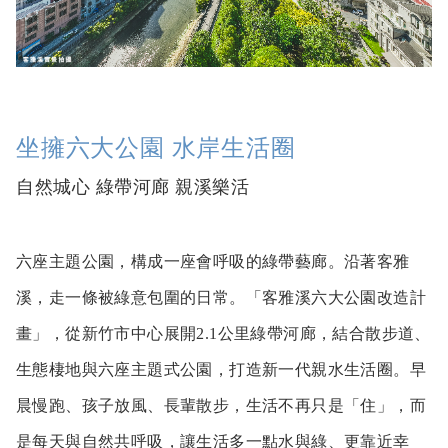
坐擁六大公園 水岸生活圈
自然城心 綠帶河廊 親溪樂活
六座主題公園，構成一座會呼吸的綠帶藝廊。沿著客雅
溪，走一條被綠意包圍的日常。「客雅溪六大公園改造計
畫」，從新竹市中心展開2.1公里綠帶河廊，結合散步道、
生態棲地與六座主題式公園，打造新一代親水生活圈。早
晨慢跑、孩子放風、長輩散步，生活不再只是「住」，而
是每天與自然共呼吸，讓生活多一點水與綠、更靠近幸