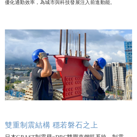
雙重制震結構 穩若磐石之上
日本GRAST制震壁×DRC雙圍束鋼筋系統，制震再升級