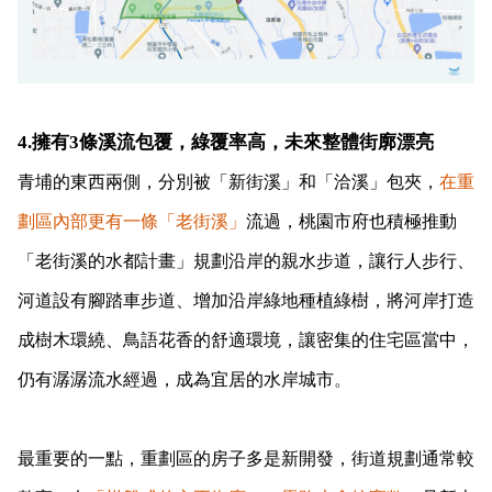
4.擁有3條溪流包覆，綠覆率高，未來整體街廓漂亮
青埔的東西兩側，分別被「新街溪」和「洽溪」包夾，
在重
劃區內部更有一條「老街溪」
流過，桃園市府也積極推動
「老街溪的水都計畫」規劃沿岸的親水步道，讓行人步行、
河道設有腳踏車步道、增加沿岸綠地種植綠樹，將河岸打造
成樹木環繞、鳥語花香的舒適環境，讓密集的住宅區當中，
仍有潺潺流水經過，成為宜居的水岸城市
。
最重要的一點，重劃區的房子多是新開發，街道規劃通常較