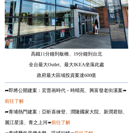
高鐵11分鐘到板橋、19分鐘到台北
全台最大Outlet、最大IKEA坐落此處
政府最大區域投資案達600億
➦即將公開建案：宏普画時代－時晴苑、興富發老街溪案
➠
前往了解
➦青埔熱門建案：亞昕喜徠登、潤隆國家大院、新潤君頤、
麗江星漾、青之上河➠
前往了解