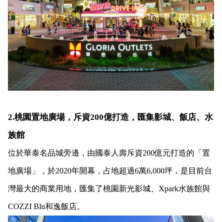
2.桃園置地廣場，斥資200億打造，匯集影城、飯店、水
族館
位於華泰名品城旁邊，由國泰人壽斥資200億元打造的「置
地廣場」，於2020年開幕，占地超過6萬6,000坪，是目前台
灣最大的商業用地，匯集了桃園新光影城、Xpark水族館與
COZZI Blu和逸飯店。