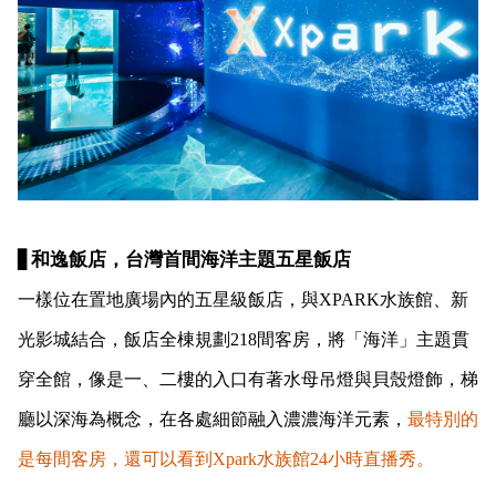
和逸飯店，台灣首間海洋主題五星飯店
▋
一樣位在置地廣場內的五星級飯店，與XPARK水族館、新
光影城結合，飯店全棟規劃218間客房，將「海洋」主題貫
穿全館，像是一、二樓的入口有著水母吊燈與貝殼燈飾，梯
廳以深海為概念，在各處細節融入濃濃海洋元素，
最特別的
是每間客房，還可以看到Xpark水族館24小時直播秀。