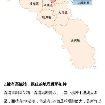
2.擁有高鐵站，絕佳的地理優勢加持
青埔重劃區又稱「青埔高鐵特區」，其中橫跨中壢與大園
區，面積有490公頃，等於有529個足球場那麼大，是新竹以