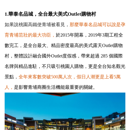
1.華泰名品城，全台最大美式Outlet購物村
如果說桃園高鐵使青埔被看見，
那麼華泰名品城可以說是孕
育青埔茁壯的最大功臣，
於2015年開幕，2019年3期工程全
數完工，是全台最大、精品密度最高的美式露天Outlet購物
村，整體設計融合國外Outlet度假感，帶來超過 285 個國際
名牌與精品進駐，不只吸引桃園人購物，更是全台知名觀光
景點
，
全年來客數突破500萬人次，假日人潮更是上看5萬
人，
是影響青埔商圈生活機能最重要的關鍵。