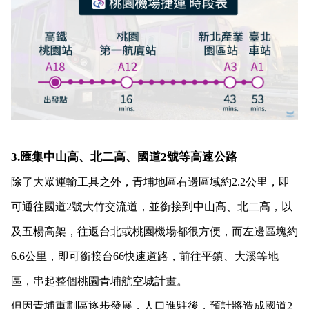
3.匯集中山高、北二高、國道2號等高速公路
除了大眾運輸工具之外，青埔地區右邊區域約2.2公里，即
可通往國道2號大竹交流道，並銜接到中山高、北二高，以
及五楊高架，往返台北或桃園機場都很方便，而左邊區塊約
6.6公里，即可銜接台66快速道路，前往平鎮、大溪等地
區，串起整個桃園青埔航空城計畫。
但因青埔重劃區逐步發展，人口進駐後，預計將造成國道2