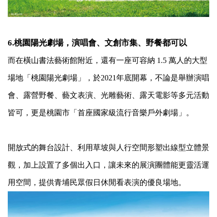
6.桃園陽光劇場，演唱會、文創市集、野餐都可以
而在橫山書法藝術館附近，還有一座可容納 1.5 萬人的大型
場地「桃園陽光劇場」，於2021年底開幕，不論是舉辦演唱
會、露營野餐、藝文表演、光雕藝術、露天電影等多元活動
皆可，更是桃園市「首座國家級流行音樂戶外劇場」。
開放式的舞台設計、利用草坡與人行空間形塑出線型立體景
觀，加上設置了多個出入口，讓未來的展演團體能更靈活運
用空間，提供青埔民眾假日休閒看表演的優良場地。