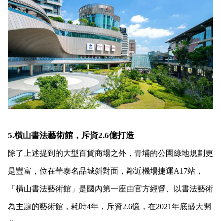
5.橫山書法藝術館，斥資2.6億打造
除了上述提到的大型百貨商場之外，青埔的公園綠地規劃更
是豐富，位在華泰名品城斜對面，鄰近機場捷運A17站，
「橫山書法藝術館」是國內第一座由官方經營、以書法藝術
為主題的藝術館，耗時4年，斥資2.6億，在2021年底盛大開