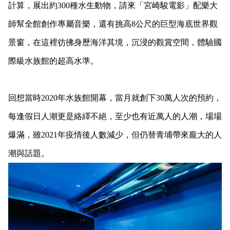
計算，展出約300種水生動物，請來「宮崎駿電影」配樂大
師幫全館創作專屬音樂，還有挑高8公尺的巨型海底世界觀
景窗，在這裡彷彿身歷海洋其境，沉浸的觀賞空間，體驗國
際級水族館的超高水準。
回想當時2020年水族館開幕，當月就創下30萬人次的預約，
每逢假日人潮更是絡繹不絕，至少也有近萬人的人潮，場場
爆滿，雖2021年疫情後人數減少，但仍替青埔帶來龐大的人
潮與話題。