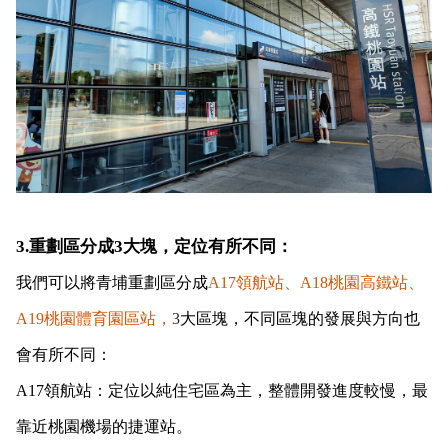
3.重劃區分成3大塊，定位有所不同：
我們可以將青埔重劃區分成
A17
領航站、A18桃園高鐵站、
A19桃園體育園區站，
3
大區塊，不同區塊的發展與方向也
會有所不同：
A17
領航站：
定位以純住宅區為主，整體開發進度較慢，最
靠近桃園機場的捷運站。