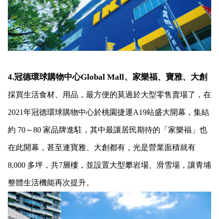
4.冠德環球購物中心Global Mall、家樂福、寶雅、大創
採買生活食材、用品，最方便的莫過於大型零售賣場了，在
2021年冠德環球購物中心於桃園捷運A19站盛大開幕，集結
約 70～80 家品牌進駐，其中最讓居民期待的「家樂福」也
在此開幕，甚至連寶雅、大創都有，光是營業面積就有
8,000 多坪，共7層樓，並設置大型攀岩場、滑雪場，讓青埔
整體生活機能再次提升。