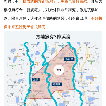
整齊，有
「棋盤式的方正街廓」，馬路也會較寬敞。
且新大
樓必須符合「新規範」，對於外觀非常講究，像是頂樓加
蓋、陽台違建，這種台灣傳統的陋習，都不會出現，
不難想
像未來整體街廓會很漂亮，