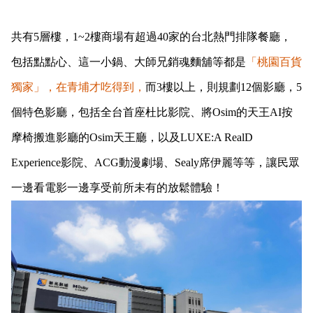
共有5層樓，1~2樓商場有超過40家的台北熱門排隊餐廳，
包括點點心、這一小鍋、大師兄銷魂麵舖等都是
「桃園百貨
獨家」，在青埔才吃得到，
而3樓以上，則規劃12個影廳，5
個特色影廳，包括全台首座杜比影院、將Osim的天王AI按
摩椅搬進影廳的Osim天王廳，以及LUXE:A RealD
Experience影院、ACG動漫劇場、Sealy席伊麗等等，讓民眾
一邊看電影一邊享受前所未有的放鬆體驗！