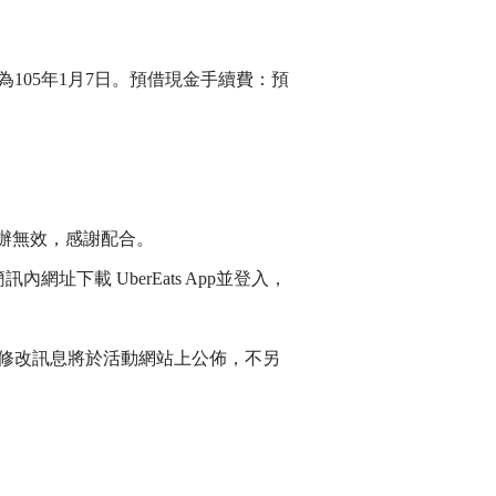
為105年1月7日。預借現金手續費：預
辦無效，感謝配合。
簡訊內網址
下載 UberEats App並登入，
修改訊息將於活動網站上公佈，不另