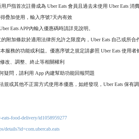
用戶指首次註冊成為 Uber Eats 會員且過去未使用 Uber Eats 
折抵不得疊加使用，輸入序號7天內有效
r Eats APP內輸入優惠碼時請詳見說
明。
序號設立的附加條款於適用法律所允許之限度內
，Uber Eats 自己
服務的功能或利益。優惠序號之規定請參照 Uber Eats 使用
解釋、修改、調整、終止等相關權利
疑問，請利用 App 內建幫助功能回報問
題
法規或其他不正當方式使用本優惠，如經
發現，Uber Eats
r-eats-food-delivery/id1058959277
pps/details?id=com.ubercab.eats