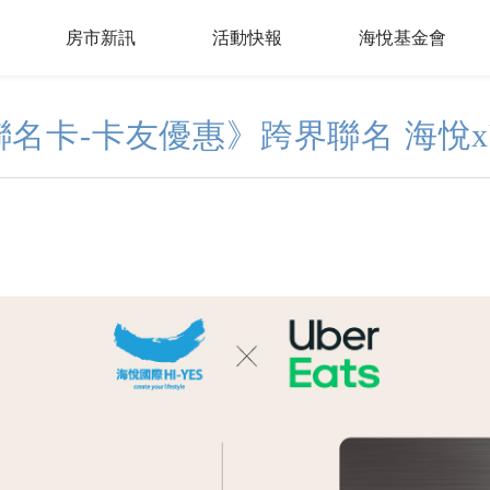
房市新訊
活動快報
海悅基金會
名卡-卡友優惠》跨界聯名 海悅xUbe