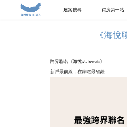
建案搜尋
買房第一站
《海悅聯
跨界聯名《海悅xUbereats》
新戶最前線，在家吃最省錢