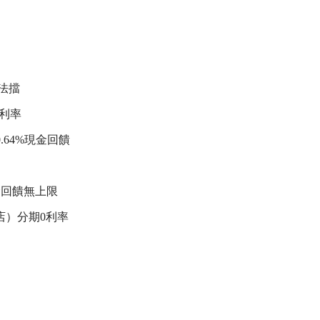
。
。
法擋
0利率
64%現金回饋
金回饋無上限
店）分期0利率