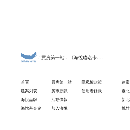
買房第一站
《海悅聯名卡-卡友優惠》跨界聯名 海悅xUbereats
首頁
買房第一站
隱私權政策
建案
建案列表
房市新訊
使用者條款
臺北
海悅品牌
活動快報
新北
海悅基金會
加入海悅
桃竹