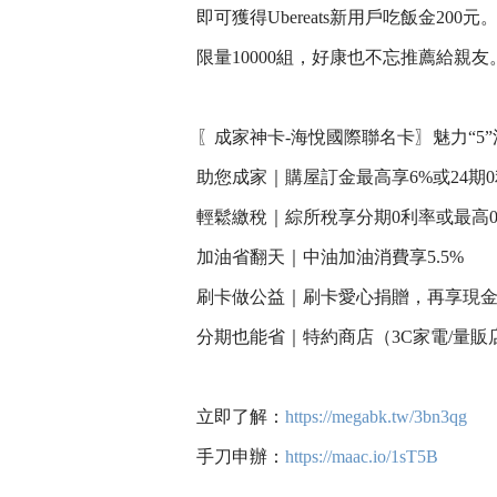
即可獲得Ubereats新用戶吃飯金200元
限量10000組，好康也不忘推薦給親友
〖成家神卡-海悅國際聯名卡〗魅力“5”
助您成家｜購屋訂金最高享6%或24期
輕鬆繳稅｜綜所稅享分期0利率或最高0.
加油省翻天｜中油加油消費享5.5%
刷卡做公益｜刷卡愛心捐贈，再享現
分期也能省｜特約商店（3C家電/量販
立即了解：
https://megabk.tw/3bn3qg
手刀申辦：
https://maac.io/1sT5B