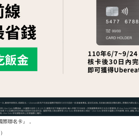
悅國際聯名卡』，
額）