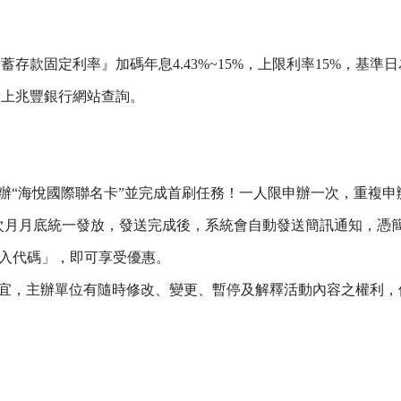
款固定利率』加碼年息4.43%~15%，上限利率15%，基準日
用請上兆豐銀行網站查詢。
辦“海悅國際聯名卡”並完成首刷任務！一人限申辦一次，重複申
號將於次月月底統一發放，發送完成後，系統會自動發送簡訊通知，憑
「輸入代碼」，即可享受優惠。
宜，主辦單位有隨時修改、變更、暫停及解釋活動內容之權利，